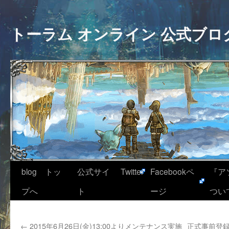
トーラム オンライン 公式ブロ
blog トッ
公式サイ
Twitter
Facebookペ
『ア
プへ
ト
ージ
つい
←
2015年6月26日(金)13:00よりメンテナンス実施
正式事前登録