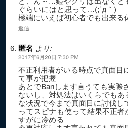
ど、ん～…鎧やクリは出なくと
ぐらいにはと思って…(;´д｀)
極端にいえば初心者でも出来る
返信
匿名
より:
2017年6月20日 7:30 PM
不正利用者がいる時点で真面目
て事が把握
あとでBanします言うても実際
ないし、対処法はいくらでもあ
な状況で今まで真面目に討伐し
ってスピナも使って結果不正者
すがに冷める