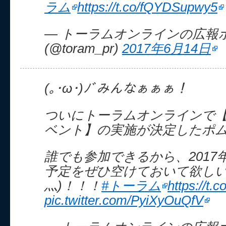
ラム
https://t.co/fQYDSupwy5
— トーラムオンラインの広報
(@toram_pr)
2017年6月14日
(｡･ω･)ﾉﾞみんなぁぁぁ！
ついにトーラムオンラインで
ベント】の実施が決定したポ
誰でも参加できるから、2017年
予定をぜひ空けておいて欲しいポ
灬)！！！
#トーラム
https://t
pic.twitter.com/PyiXyOuQfV