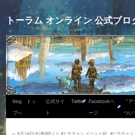
トーラム オンライン 公式ブロ
blog トッ
公式サイ
Twitter
Facebookペ
『ア
プへ
ト
ージ
つい
←
6月14日(水)夜6時より #ビモチャン イベント紹
#ビモチャン