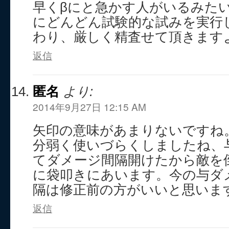
早くβにと急かす人がいるみた
にどんどん試験的な試みを実行
わり、厳しく精査せて頂きますよ
返信
匿名
より:
2014年9月27日 12:15 AM
矢印の意味があまりないですね
分弱く使いづらくしましたね、与
てダメージ間隔開けたから敵を倒
に袋叩きにあいます。今の与ダ
隔は修正前の方がいいと思いま
返信