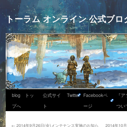
トーラム オンライン 公式ブロ
blog トッ
公式サイ
Twitter
Facebookペ
『ア
プへ
ト
ージ
つい
←
2014年9月26日(金)メンテナンス実施のお知ら
2014年1