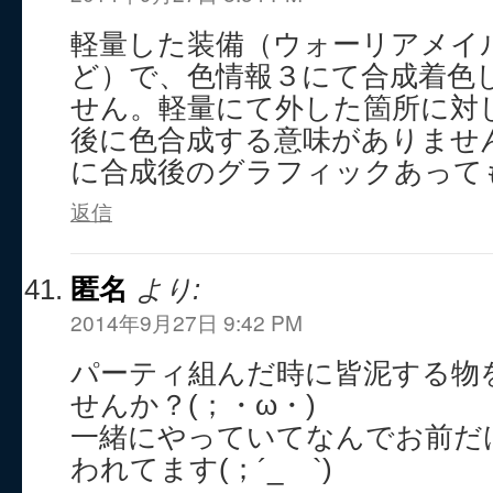
軽量した装備（ウォーリアメイ
ど）で、色情報３にて合成着色
せん。軽量にて外した箇所に対
後に色合成する意味がありませ
に合成後のグラフィックあって
返信
匿名
より:
2014年9月27日 9:42 PM
パーティ組んだ時に皆泥する物
せんか？(；・ω・)
一緒にやっていてなんでお前だ
われてます(；´_ゝ`)