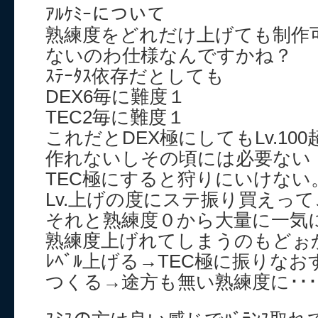
ｱﾙｹﾐｰについて
熟練度をどれだけ上げても制作
ないのわ仕様なんですかね？
ｽﾃｰﾀｽ依存だとしても
DEX6毎に難度１
TEC2毎に難度１
これだとDEX極にしてもLv.1
作れないしその頃には必要ない
TEC極にすると狩りにいけない。
Lv.上げの度にステ振り買えっ
それと熟練度０から大量に一気
熟練度上げれてしまうのもどぉ
ﾚﾍﾞﾙ上げる→TEC極に振りなおす
つくる→途方も無い熟練度に･･･