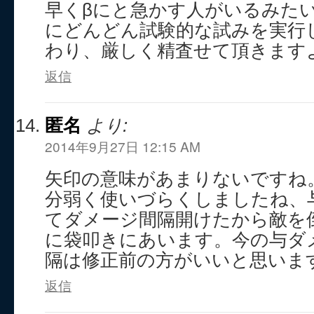
早くβにと急かす人がいるみた
にどんどん試験的な試みを実行
わり、厳しく精査せて頂きますよ
返信
匿名
より:
2014年9月27日 12:15 AM
矢印の意味があまりないですね
分弱く使いづらくしましたね、与
てダメージ間隔開けたから敵を倒
に袋叩きにあいます。今の与ダ
隔は修正前の方がいいと思いま
返信