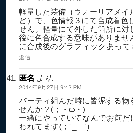
軽量した装備（ウォーリアメイ
ど）で、色情報３にて合成着色
せん。軽量にて外した箇所に対
後に色合成する意味がありませ
に合成後のグラフィックあって
返信
匿名
より:
2014年9月27日 9:42 PM
パーティ組んだ時に皆泥する物
せんか？(；・ω・)
一緒にやっていてなんでお前だ
われてます(；´_ゝ`)