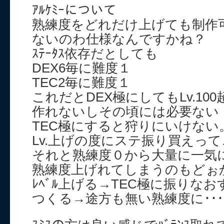
ｱﾙｹﾐｰについて
熟練度をどれだけ上げても制作
ないのわ仕様なんですかね？
ｽﾃｰﾀｽ依存だとしても
DEX6毎に難度１
TEC2毎に難度１
これだとDEX極にしてもLv.1
作れないしその頃には必要ない
TEC極にすると狩りにいけない。
Lv.上げの度にステ振り買えっ
それと熟練度０から大量に一気
熟練度上げれてしまうのもどぉ
ﾚﾍﾞﾙ上げる→TEC極に振りなおす
つくる→途方も無い熟練度に･･･