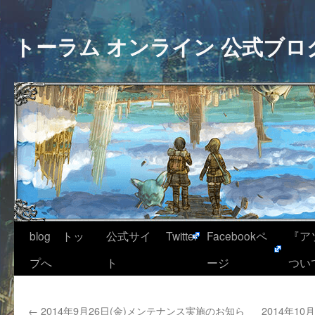
トーラム オンライン 公式ブロ
blog トッ
公式サイ
Twitter
Facebookペ
『ア
プへ
ト
ージ
つい
←
2014年9月26日(金)メンテナンス実施のお知ら
2014年1