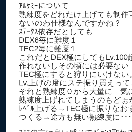
ｱﾙｹﾐｰについて
熟練度をどれだけ上げても制作
ないのわ仕様なんですかね？
ｽﾃｰﾀｽ依存だとしても
DEX6毎に難度１
TEC2毎に難度１
これだとDEX極にしてもLv.1
作れないしその頃には必要ない
TEC極にすると狩りにいけない。
Lv.上げの度にステ振り買えっ
それと熟練度０から大量に一気
熟練度上げれてしまうのもどぉ
ﾚﾍﾞﾙ上げる→TEC極に振りなおす
つくる→途方も無い熟練度に･･･