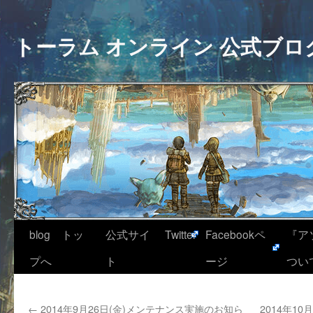
トーラム オンライン 公式ブロ
blog トッ
公式サイ
Twitter
Facebookペ
『ア
プへ
ト
ージ
つい
←
2014年9月26日(金)メンテナンス実施のお知ら
2014年1