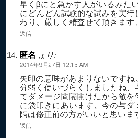
早くβにと急かす人がいるみた
にどんどん試験的な試みを実行
わり、厳しく精査せて頂きますよ
返信
匿名
より:
2014年9月27日 12:15 AM
矢印の意味があまりないですね
分弱く使いづらくしましたね、与
てダメージ間隔開けたから敵を倒
に袋叩きにあいます。今の与ダ
隔は修正前の方がいいと思いま
返信