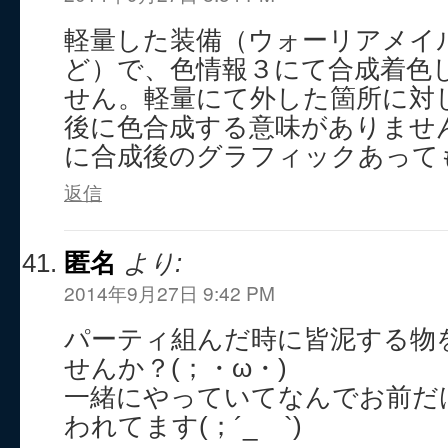
軽量した装備（ウォーリアメイ
ど）で、色情報３にて合成着色
せん。軽量にて外した箇所に対
後に色合成する意味がありませ
に合成後のグラフィックあって
返信
匿名
より:
2014年9月27日 9:42 PM
パーティ組んだ時に皆泥する物
せんか？(；・ω・)
一緒にやっていてなんでお前だ
われてます(；´_ゝ`)