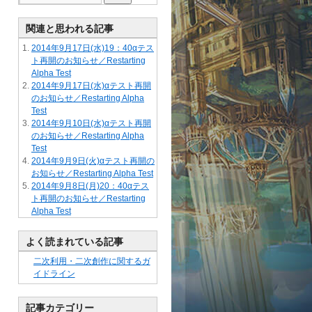
関連と思われる記事
2014年9月17日(水)19：40αテス
ト再開のお知らせ／Restarting
Alpha Test
2014年9月17日(水)αテスト再開
のお知らせ／Restarting Alpha
Test
2014年9月10日(水)αテスト再開
のお知らせ／Restarting Alpha
Test
2014年9月9日(火)αテスト再開の
お知らせ／Restarting Alpha Test
2014年9月8日(月)20：40αテス
ト再開のお知らせ／Restarting
Alpha Test
よく読まれている記事
二次利用・二次創作に関するガ
イドライン
記事カテゴリー