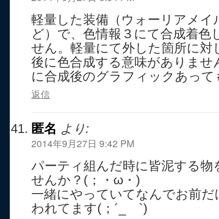
軽量した装備（ウォーリアメイ
ど）で、色情報３にて合成着色
せん。軽量にて外した箇所に対
後に色合成する意味がありませ
に合成後のグラフィックあって
返信
匿名
より:
2014年9月27日 9:42 PM
パーティ組んだ時に皆泥する物
せんか？(；・ω・)
一緒にやっていてなんでお前だ
われてます(；´_ゝ`)