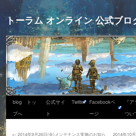
トーラム オンライン 公式ブロ
blog トッ
公式サイ
Twitter
Facebookペ
『ア
プへ
ト
ージ
つい
←
2014年9月26日(金)メンテナンス実施のお知ら
2014年1