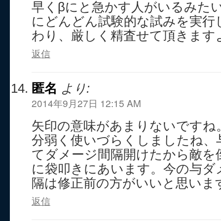
早くβにと急かす人がいるみた
にどんどん試験的な試みを実行
わり、厳しく精査せて頂きますよ
返信
匿名
より:
2014年9月27日 12:15 AM
矢印の意味があまりないですね
分弱く使いづらくしましたね、与
てダメージ間隔開けたから敵を倒
に袋叩きにあいます。今の与ダ
隔は修正前の方がいいと思いま
返信