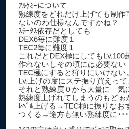
ｱﾙｹﾐｰについて
熟練度をどれだけ上げても制作
ないのわ仕様なんですかね？
ｽﾃｰﾀｽ依存だとしても
DEX6毎に難度１
TEC2毎に難度１
これだとDEX極にしてもLv.1
作れないしその頃には必要ない
TEC極にすると狩りにいけない。
Lv.上げの度にステ振り買えっ
それと熟練度０から大量に一気
熟練度上げれてしまうのもどぉ
ﾚﾍﾞﾙ上げる→TEC極に振りなおす
つくる→途方も無い熟練度に･･･