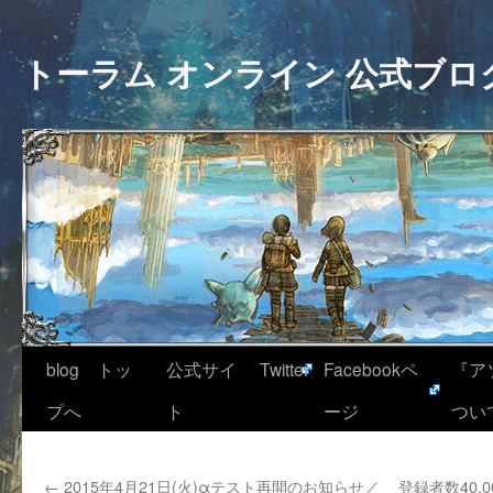
トーラム オンライン 公式ブロ
blog トッ
公式サイ
Twitter
Facebookペ
『ア
プへ
ト
ージ
つい
←
2015年4月21日(火)αテスト再開のお知らせ／
登録者数40,0