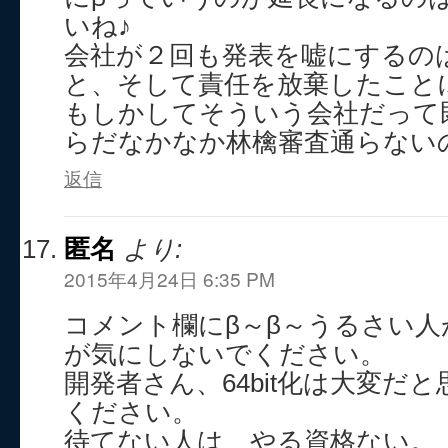
いね♪
会社が２回も発表を嘘にするの
と、そして責任を放棄したこと
もしかしてそういう会社だって
らだなかなか林檎審査通らないの？┐
返信
匿名
より:
2015年4月24日 6:35 PM
コメント欄にβ～β～うるさい
が気にしないでください。
開発者さん、64bit化は大変だ
ください。
待てない人は、やる資格ない。