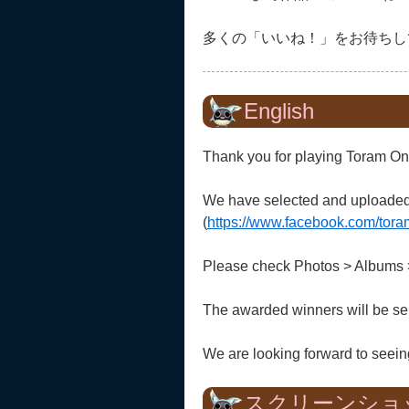
多くの「いいね！」をお待ちし
English
Thank you for playing Toram On
We have selected and uploaded 
(
https://www.facebook.com/tora
Please check Photos > Albums >
The awarded winners will be sel
We are looking forward to seeing 
スクリーンショ