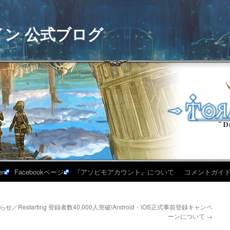
イン 公式ブログ
er
Facebookページ
『アソビモアカウント』について
コメントガイ
／Restarting
登録者数40,000人突破!Android・iOS正式事前登録キャンペ
ーンについて
→