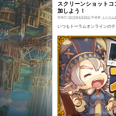
スクリーンショットコ
加しよう！
投稿日:
2015年4月24日
作成者:
トーラム
いつもトーラムオンラインのテ