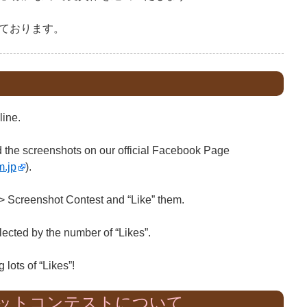
ております。
line.
the screenshots on our official Facebook Page
m.jp
).
 Screenshot Contest and “Like” them.
ected by the number of “Likes”.
lots of “Likes”!
ットコンテストについて