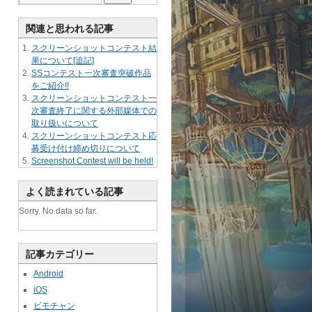
関連と思われる記事
スクリーンショットコンテスト結
果について[追記]
SSコンテスト一次審査突破作品
をご紹介!!
スクリーンショットコンテスト一
次審査終了に関する外部媒体での
取り扱いについて
スクリーンショットコンテスト応
募受け付け締め切りについて
Screenshot Contest will be held!
よく読まれている記事
Sorry. No data so far.
記事カテゴリー
Android
iOS
ビモチャン