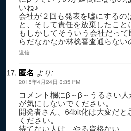
いね♪
会社が２回も発表を嘘にするの
と、そして責任を放棄したこと
もしかしてそういう会社だって
らだなかなか林檎審査通らないの？┐
返信
匿名
より:
2015年4月24日 6:35 PM
コメント欄にβ～β～うるさい
が気にしないでください。
開発者さん、64bit化は大変だ
ください。
待てない人は、やる資格ない。