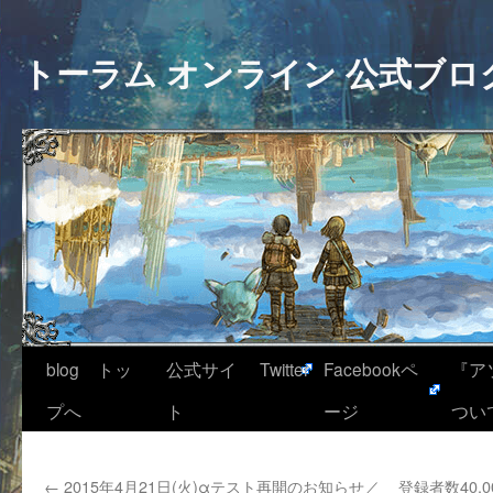
トーラム オンライン 公式ブロ
blog トッ
公式サイ
Twitter
Facebookペ
『ア
プへ
ト
ージ
つい
←
2015年4月21日(火)αテスト再開のお知らせ／
登録者数40,0