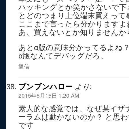
ハッキングとか笑かさないで下
とどのつまり上位端末買えって
ここまで言ったら分かりますよ
あ、買えないとか知りませんか
あとα版の意味分かってるよね
α版なんてデバッグだろ。
返信
ブンブンハロー
より:
2015年5月15日 1:20 AM
素人的な感覚では、なぜ某イザ
ーラムは動かないのか？ と思
です