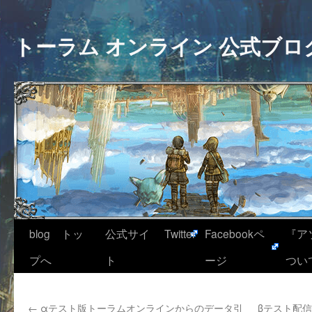
トーラム オンライン 公式ブロ
blog トッ
公式サイ
Twitter
Facebookペ
『ア
プへ
ト
ージ
つい
←
αテスト版トーラムオンラインからのデータ引
βテスト配信