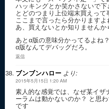
ハッキングとか笑かさないで下
とどのつまり上位端末買えって
ここまで言ったら分かりますよ
あ、買えないとか知りませんか
あとα版の意味分かってるよね
α版なんてデバッグだろ。
返信
ブンブンハロー
より:
2015年5月15日 1:20 AM
素人的な感覚では、なぜ某イザ
ーラムは動かないのか？ と思
です