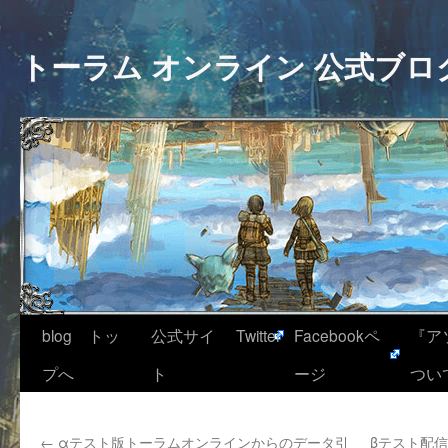
トーラム オンライン 公式ブロ
blog トッ
公式サイ
Twitter
Facebookペ
『ア
プへ
ト
ージ
つい
←
αテスト版トーラムオンラインからのデータ引
βテスト配信