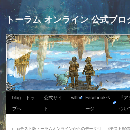
トーラム オンライン 公式ブロ
blog トッ
公式サイ
Twitter
Facebookペ
『ア
プへ
ト
ージ
つい
←
αテスト版トーラムオンラインからのデータ引
βテスト配信