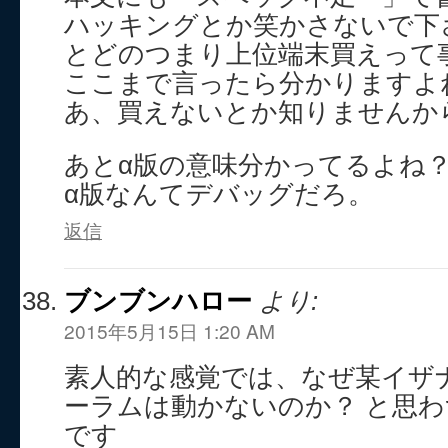
ハッキングとか笑かさないで下
とどのつまり上位端末買えって
ここまで言ったら分かりますよ
あ、買えないとか知りませんか
あとα版の意味分かってるよね
α版なんてデバッグだろ。
返信
ブンブンハロー
より:
2015年5月15日 1:20 AM
素人的な感覚では、なぜ某イザ
ーラムは動かないのか？ と思
です