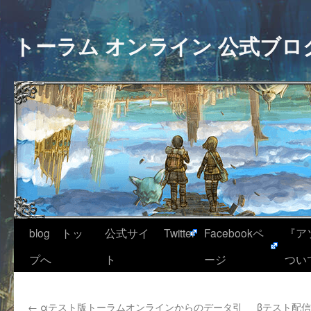
トーラム オンライン 公式ブロ
blog トッ
公式サイ
Twitter
Facebookペ
『ア
プへ
ト
ージ
つい
←
αテスト版トーラムオンラインからのデータ引
βテスト配信