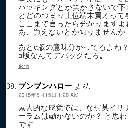
ハッキングとか笑かさないで下
とどのつまり上位端末買えって
ここまで言ったら分かりますよ
あ、買えないとか知りませんか
あとα版の意味分かってるよね
α版なんてデバッグだろ。
返信
ブンブンハロー
より:
2015年5月15日 1:20 AM
素人的な感覚では、なぜ某イザ
ーラムは動かないのか？ と思
です