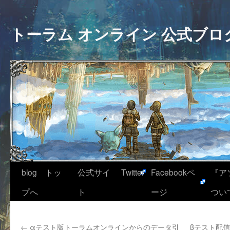
トーラム オンライン 公式ブロ
blog トッ
公式サイ
Twitter
Facebookペ
『ア
プへ
ト
ージ
つい
←
αテスト版トーラムオンラインからのデータ引
βテスト配信