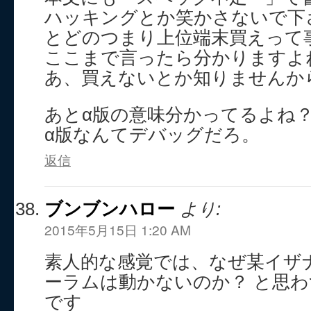
ハッキングとか笑かさないで下
とどのつまり上位端末買えって
ここまで言ったら分かりますよ
あ、買えないとか知りませんか
あとα版の意味分かってるよね
α版なんてデバッグだろ。
返信
ブンブンハロー
より:
2015年5月15日 1:20 AM
素人的な感覚では、なぜ某イザ
ーラムは動かないのか？ と思
です